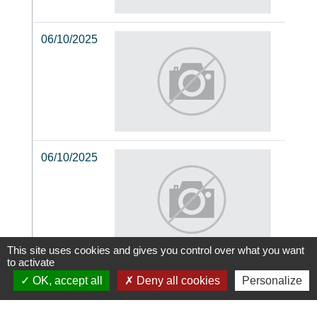
06/10/2025
202
mont
Sai
n°4
06/10/2025
202
mon
d'o
de 
This site uses cookies and gives you control over what you want
to activate
03/10/2025
2025_92_Perm_Vo
OK, accept all
Deny all cookies
Personalize