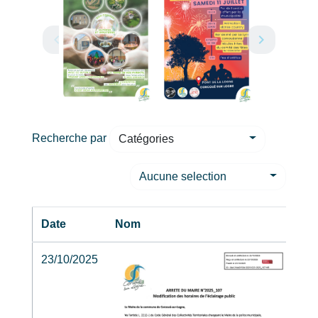
Recherche par
Catégories
Aucune selection
Date
Nom
23/10/2025
202
DE
D'E