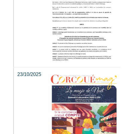
23/10/2025
Bull
com
BIC