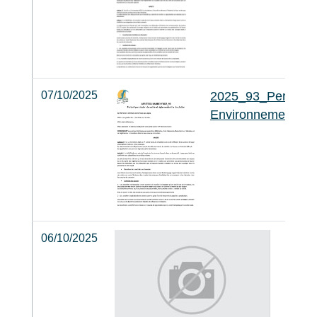
07/10/2025
2025_93_Perm_Vo
Environnement
06/10/2025
202
mon
vél
de 