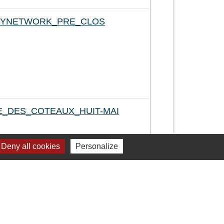
CITYNETWORK_PRE_CLOS
E_DES_COTEAUX_HUIT-MAI
Deny all cookies
Personalize
2
-63
-64
-65
-66
-67
-68
-69
-70
-71
-72
-73
-74
-75