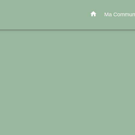
home
Ma Commu