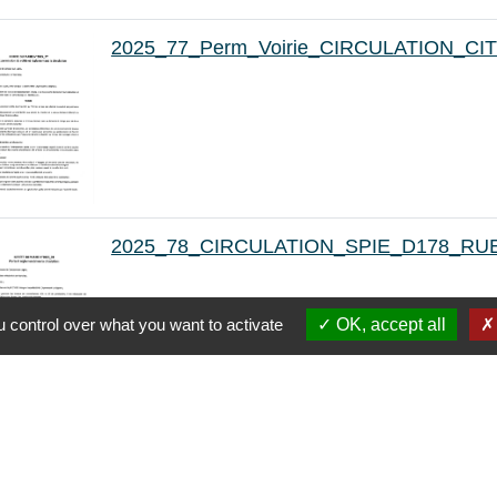
2025_77_Perm_Voirie_CIRCULATION_
2025_78_CIRCULATION_SPIE_D178_RU
 control over what you want to activate
OK, accept all
43
-44
-45
-46
-47
-48
-49
-50
-51
-52
-53
-54
-55
-56
-57
-58
-59
-60
-61
-6