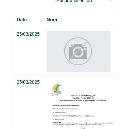
Aucune selection
Date
Nom
25/03/2025
25/03/2025
2