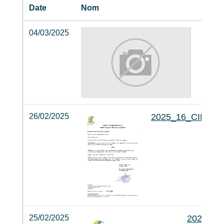
Date
Nom
04/03/2025
26/02/2025
2025_16_CIRCU
25/02/2025
2025_1