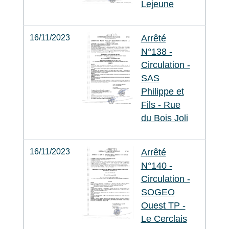
Lejeune
16/11/2023
Arrêté
N°138 -
Circulation -
SAS
Philippe et
Fils - Rue
du Bois Joli
16/11/2023
Arrêté
N°140 -
Circulation -
SOGEO
Ouest TP -
Le Cerclais