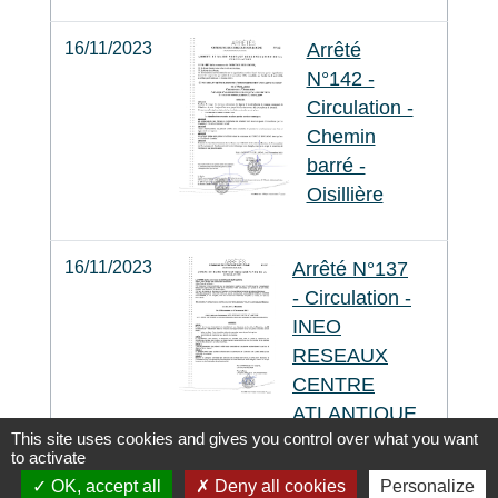
16/11/2023
Arrêté
N°142 -
Circulation -
Chemin
barré -
Oisillière
16/11/2023
Arrêté N°137
- Circulation -
INEO
RESEAUX
CENTRE
ATLANTIQUE
This site uses cookies and gives you control over what you want
- la Mignerie
to activate
OK, accept all
Deny all cookies
Personalize