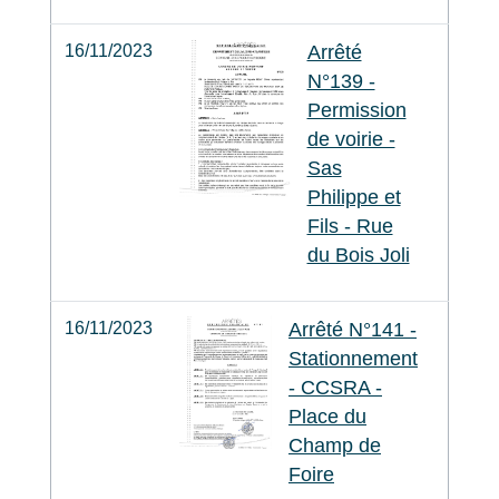
16/11/2023
Arrêté
N°139 -
Permission
de voirie -
Sas
Philippe et
Fils - Rue
du Bois Joli
16/11/2023
Arrêté N°141 -
Stationnement
- CCSRA -
Place du
Champ de
Foire