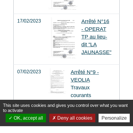
17/02/2023
Arrêté N°16
- OPERAT
TP au lieu-
dit "LA
JAUNASSE"
07/02/2023
Arrêté N°9 -
VEOLIA
Travaux
courants
d'entretien et
This site uses cookies and gives you control over what you want
d'exploitation,
to activate
intervention
OK, accept all
Deny all cookies
Personalize
fréquentes et