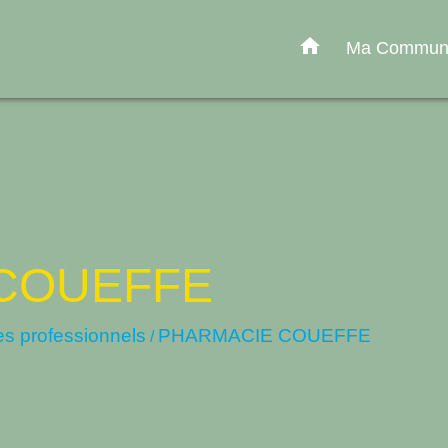
home
Ma Commu
COUEFFE
es professionnels
PHARMACIE COUEFFE
/