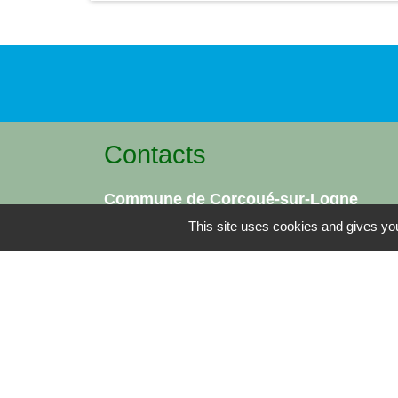
Contacts
Commune de Corcoué-sur-Logne
2 Bagatelle (rue de la Poste)
This site uses cookies and gives you
44650 Corcoué-sur-Logne - FRANCE
+33 2 40 05 86 90
Contact par formulaire
-
Mentions légales
Politique de confidentialité