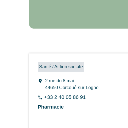
Santé / Action sociale
location_on
2 rue du 8 mai
44650 Corcoué-sur-Logne
+33 2 40 05 86 91
phone
Pharmacie