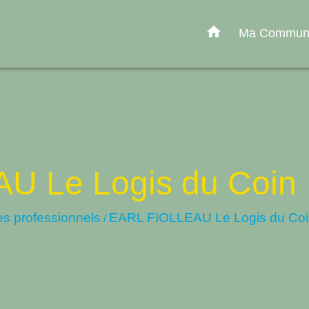
home
Ma Commu
U Le Logis du Coin
es professionnels
EARL FIOLLEAU Le Logis du Coi
/