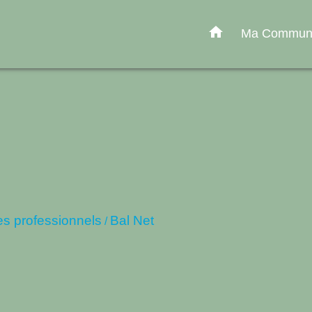
home
Ma Commu
es professionnels
Bal Net
/