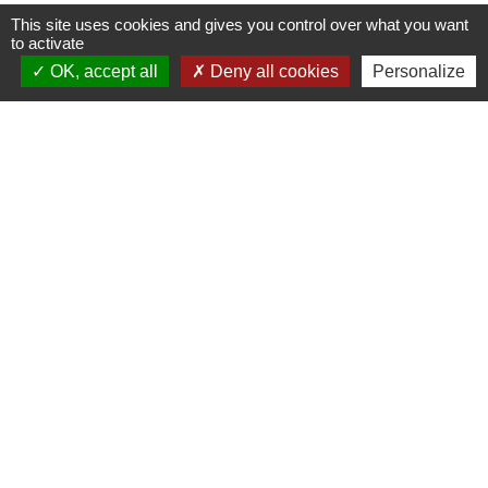
This site uses cookies and gives you control over what you want
to activate
OK, accept all
Deny all cookies
Personalize
Contacts
Commune de Corcoué-sur-Logne
2 Bagatelle (rue de la Poste)
44650 Corcoué-sur-Logne - FRANCE
+33 2 40 05 86 90
Contact par formulaire