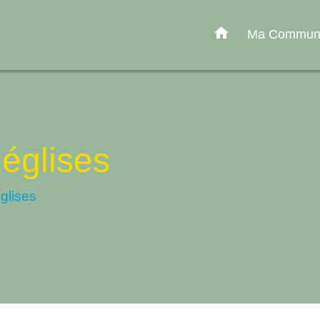
home
Ma Commu
églises
glises