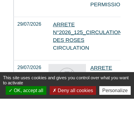
PERMISSION DE
29/07/2026
ARRETE
N°2026_125_CIRCULATION_SP
DES ROSES
CIRCULATION
29/07/2026
ARRETE
N°2026_126_PE
This site uses cookies and gives you control over what you want
to activate
DE VOIRIE_SPIE
OK, accept all
Deny all cookies
Personalize
DES ROSES
PERMISSION DE
58
-59
-60
-61
-62
-63
-64
-65
-66
-67
-68
-69
-70
-71
-72
-73
-74
-75